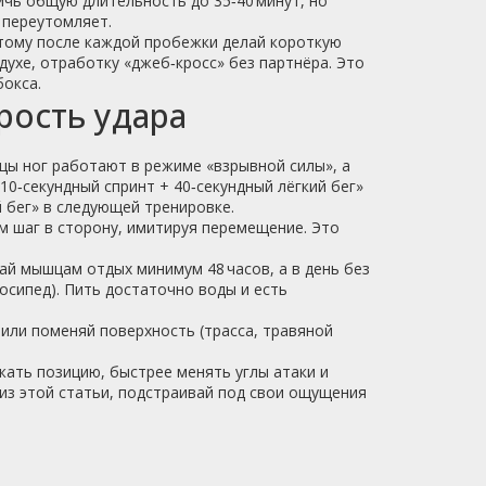
личь общую длительность до 35‑40 минут, но
 переутомляет.
оэтому после каждой пробежки делай короткую
здухе, отработку «джеб‑кросс» без партнёра. Это
бокса.
рость удара
цы ног работают в режиме «взрывной силы», а
10‑секундный спринт + 40‑секундный лёгкий бег»
й бег» в следующей тренировке.
м шаг в сторону, имитируя перемещение. Это
ай мышцам отдых минимум 48 часов, а в день без
осипед). Пить достаточно воды и есть
или поменяй поверхность (трасса, травяной
жать позицию, быстрее менять углы атаки и
 из этой статьи, подстраивай под свои ощущения