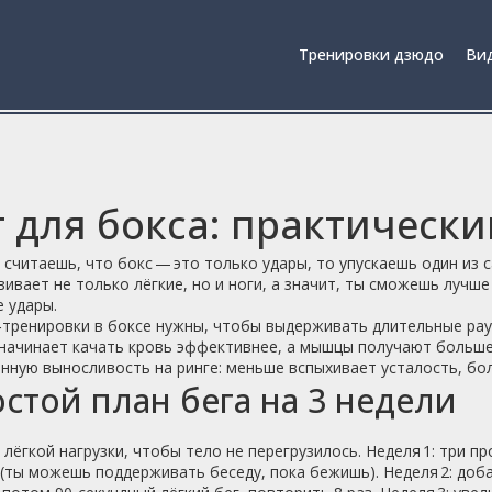
Тренировки дзюдо
Вид
г для бокса: практически
 считаешь, что бокс — это только удары, то упускаешь один из 
вивает не только лёгкие, но и ноги, а значит, ты сможешь луч
 удары.
тренировки в боксе нужны, чтобы выдерживать длительные рау
 начинает качать кровь эффективнее, а мышцы получают больше
ную выносливость на ринге: меньше вспыхивает усталость, бол
стой план бега на 3 недели
 лёгкой нагрузки, чтобы тело не перегрузилось. Неделя 1: три п
(ты можешь поддерживать беседу, пока бежишь). Неделя 2: доб