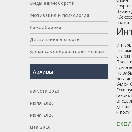
спринт,
Виды единоборств
сохраня
Важно д
Мотивация и психология
«боксер
связыва
Самооборона
Инт
Дисциплина в спорте
Интерва
это име
уроки самообороны для женщин
6‑8 раз
После к
помогае
Архивы
Не забы
бега де
белок‑б
Если чу
августа 2026
газон).
Внедрив
июля 2026
дольше 
и получ
июня 2026
СКОЛ
мая 2026