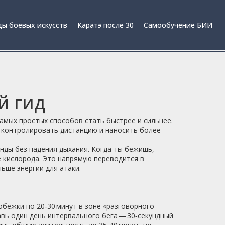
ы боевых искусств
Каратэ после 30
Самообучение БИИ
й гид
самых простых способов стать быстрее и сильнее.
ше контролировать дистанцию и наносить более
нды без падения дыхания. Когда ты бежишь,
 кислорода. Это напрямую переводится в
ьше энергии для атаки.
робежки по 20‑30 минут в зоне «разговорного
авь один день интервального бега — 30‑секундный