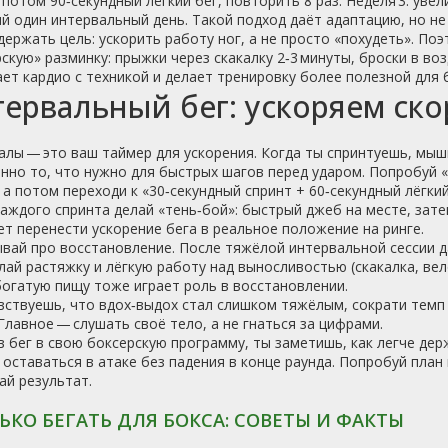
 потом 90‑секундный лёгкий бег, повторить 8 раз. Неделя 3: уве
й один интервальный день. Такой подход даёт адаптацию, но не
ержать цель: ускорить работу ног, а не просто «похудеть». П
скую» разминку: прыжки через скакалку 2‑3 минуты, броски в во
ет кардио с техникой и делает тренировку более полезной для 
ервальный бег: ускоряем ско
лы — это ваш таймер для ускорения. Когда ты спринтуешь, мыш
нно то, что нужно для быстрых шагов перед ударом. Попробуй «
, а потом переходи к «30‑секундный спринт + 60‑секундный лёгки
аждого спринта делай «тень‑бой»: быстрый джеб на месте, зате
т перенести ускорение бега в реальное положение на ринге.
вай про восстановление. После тяжёлой интервальной сессии д
лай растяжку и лёгкую работу над выносливостью (скакалка, вел
огатую пищу тоже играет роль в восстановлении.
вствуешь, что вдох‑выдох стал слишком тяжёлым, сократи темп 
 Главное — слушать своё тело, а не гнаться за цифрами.
 бег в свою боксерскую программу, ты заметишь, как легче дер
оставаться в атаке без падения в конце раунда. Попробуй план
ай результат.
ЬКО БЕГАТЬ ДЛЯ БОКСА: СОВЕТЫ И ФАКТЫ