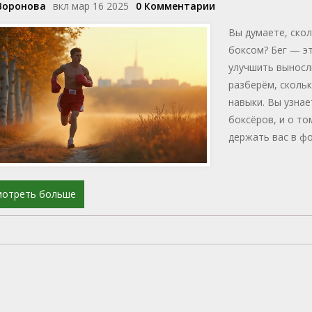
Воронова
вкл мар 16 2025
0 Комментарии
Вы думаете, скол
боксом? Бег — э
улучшить выносл
разберём, скольк
навыки. Вы узнае
боксёров, и о то
держать вас в ф
мотреть больше