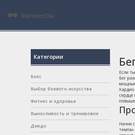
Категории
Бе
Если ты
Бокс
Бег раз
мощные
Выбор боевого искусства
Кардио‑
сердце
повышен
Фитнес и здоровье
Про
Выносливость и тренировки
Начни с
Дзюдо
темпа» 