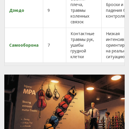
плеча,
Броски и
Дзюдо
9
травмы
падения бе
коленных
контроля
связок
Контактные
Низкая
травмы рук,
интенсивно
Самооборона
7
ушибы
ориентиро
грудной
на реальну
клетки
ситуацию