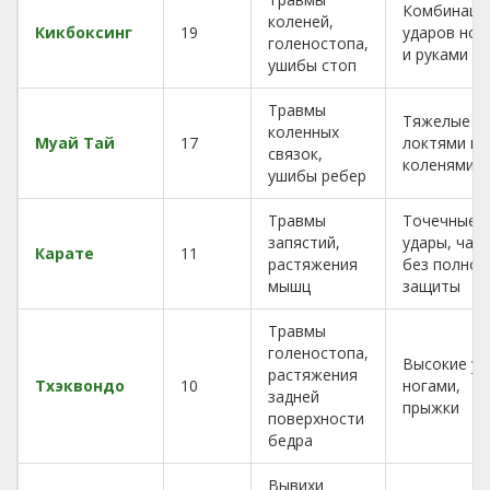
Комбинаци
коленей,
Кикбоксинг
19
ударов ног
голеностопа,
и руками
ушибы стоп
Травмы
Тяжелые у
коленных
Муай Тай
17
локтями и
связок,
коленями
ушибы ребер
Травмы
Точечные
запястий,
удары, час
Карате
11
растяжения
без полной
мышц
защиты
Травмы
голеностопа,
Высокие уд
растяжения
Тхэквондо
10
ногами,
задней
прыжки
поверхности
бедра
Вывихи