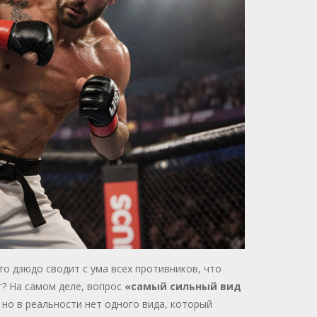
то дзюдо сводит с ума всех противников, что
ет? На самом деле, вопрос
«самый сильный вид
 но в реальности нет одного вида, который