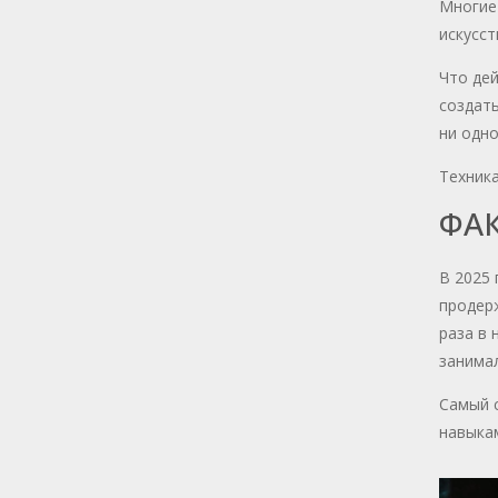
Многие 
искусст
Что дей
создать
ни одно
Техника
ФАК
В 2025 
продерж
раза в 
занимал
Самый с
навыкам