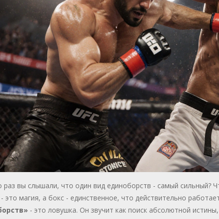
 раз вы слышали, что один вид единоборств - самый сильный? Ч
 - это магия, а бокс - единственное, что действительно работа
борств»
- это ловушка. Он звучит как поиск абсолютной истины,