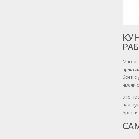
КУН
РАБ
Многие 
практик
боёв с 
имели 
Это не 
вам нуж
броски 
САМ