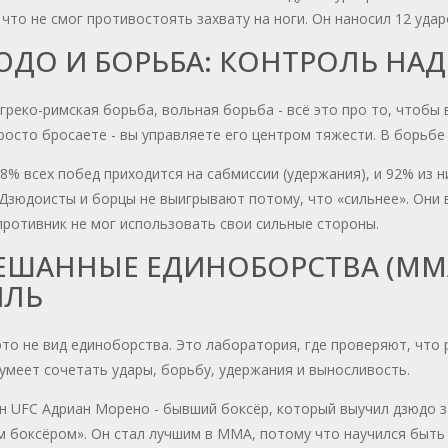
что не смог противостоять захвату на ноги. Он наносил 12 ударо
ЮДО И БОРЬБА: КОНТРОЛЬ НА
греко-римская борьба, вольная борьба - всё это про то, чтобы
росто бросаете - вы управляете его центром тяжести. В борьбе
8% всех побед приходится на сабмиссии (удержания), и 92% из ни
Дзюдоисты и борцы не выигрывают потому, что «сильнее». Они 
ротивник не мог использовать свои сильные стороны.
ШАННЫЕ ЕДИНОБОРСТВА (MMA)
ИЛЬ
то не вид единоборства. Это лаборатория, где проверяют, что 
 умеет сочетать удары, борьбу, удержания и выносливость.
 UFC Адриан Морено - бывший боксёр, который выучил дзюдо за 
 боксёром». Он стал лучшим в MMA, потому что научился быть 