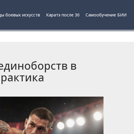
ы боевых искусств
Каратэ после 30
Самообучение БИИ
единоборств в
практика