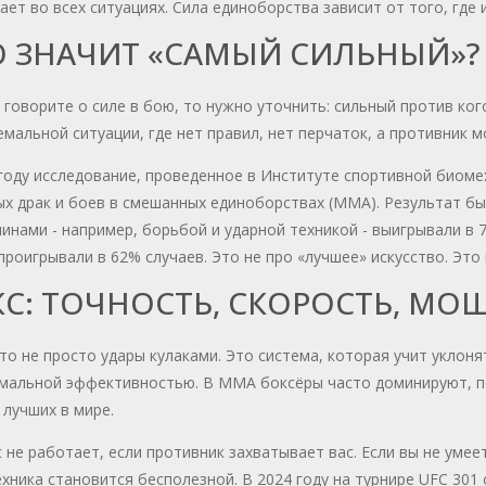
ет во всех ситуациях. Сила единоборства зависит от того, где 
О ЗНАЧИТ «САМЫЙ СИЛЬНЫЙ»?
 говорите о силе в бою, то нужно уточнить: сильный против ког
емальной ситуации, где нет правил, нет перчаток, а противник 
году исследование, проведенное в Институте спортивной биоме
х драк и боев в смешанных единоборствах (MMA). Результат бы
инами - например, борьбой и ударной техникой - выигрывали в 7
проигрывали в 62% случаев. Это не про «лучшее» искусство. Это
С: ТОЧНОСТЬ, СКОРОСТЬ, МО
это не просто удары кулаками. Это система, которая учит уклон
мальной эффективностью. В MMA боксёры часто доминируют, по
 лучших в мире.
 не работает, если противник захватывает вас. Если вы не умее
хника становится бесполезной. В 2024 году на турнире UFC 301 