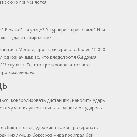
и как оно применяется.
о? В ринге? На улице? В турнире с правилами? Или
может ударить кирпичом?
ханики в Москве, проанализировало более 12 000
л однозначным: те, кто владел хотя бы двумя
8% случаев. Те, кто тренировался только в
 про
комбинацию
.
ЩЬ
яться, контролировать дистанцию, наносить удары
тому что их удары точны, а защита от ударов -
те сбивать с ног, удерживать, контролировать -
один из лучших боксёров мира проиграл бой,