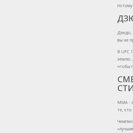
потому 
ДЗ
Дзюдо, 
вы не п
В UFC 1
землю. 
чтобы п
СМЕ
СТ
MMA - э
те, кто
Чемпион
«лучшим