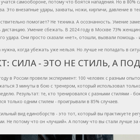
учатся самообороне, потому что боятся нападения. Но в 80% с
ва. Это внезапные удары, захваты, ножи, кирпичи, давление в т
ствительно помогает? Не техника. А осознанность. Умение замет
 дистанцию. Умение сбежать. В 2024 году в Москве 73% женщин
го удара. Они просто сказали «нет», отошли, вызвали помощь - 
 нужна, когда убежать уже нельзя. Но лучше не попадать в ситу
Т: СИЛА - ЭТО НЕ СТИЛЬ, А П
году в России провели эксперимент: 100 человек с разным опыт
аться 3 минуты в бою с тренером, который использовал только
неделю. Результат: те, кто тренировался с разными стилями - бо
ся только одним стилем - проигрывали в 85% случаев.
ильный вид единоборств - это тот, который вы практикуете рег
и. Не потому что он «лучший». А потому что вы стали лучше за 