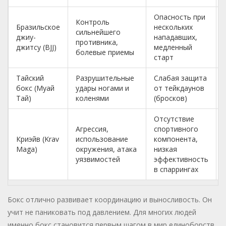
Опасность при
Контроль
Бразильское
нескольких
сильнейшего
джиу-
нападавших,
противника,
джитсу (BJJ)
медленный
болевые приемы
старт
Тайский
Разрушительные
Слабая защита
бокс (Муай
удары ногами и
от тейкдаунов
Тай)
коленями
(бросков)
Отсутствие
Агрессия,
спортивного
Криэйв (Krav
использование
компонента,
Maga)
окружения, атака
низкая
уязвимостей
эффективность
в спаррингах
Бокс отлично развивает координацию и выносливость. Он
учит не паниковать под давлением. Для многих людей
именно бокс становится первым шагом в мир единоборств,