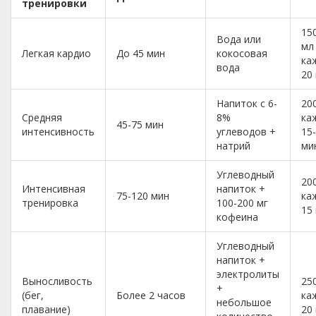
тренировки
15
Вода или
мл
Легкая кардио
До 45 мин
кокосовая
ка
вода
20
Напиток с 6-
20
Средняя
8%
ка
45-75 мин
интенсивность
углеводов +
15
натрий
ми
Углеводный
20
Интенсивная
напиток +
75-120 мин
ка
тренировка
100-200 мг
15
кофеина
Углеводный
напиток +
электролиты
Выносливость
25
+
(бег,
Более 2 часов
ка
небольшое
плавание)
20