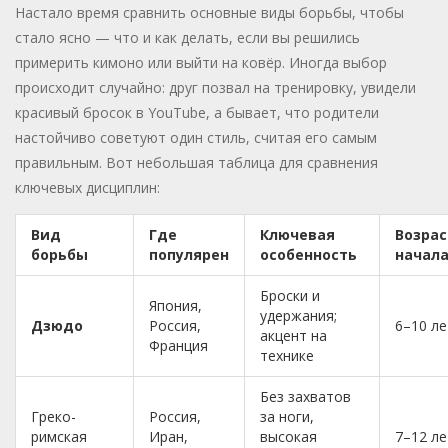
Настало время сравнить основные виды борьбы, чтобы
стало ясно — что и как делать, если вы решились
примерить кимоно или выйти на ковёр. Иногда выбор
происходит случайно: друг позвал на тренировку, увидели
красивый бросок в YouTube, а бывает, что родители
настойчиво советуют один стиль, считая его самым
правильным. Вот небольшая таблица для сравнения
ключевых дисциплин:
Вид
Где
Ключевая
Возрас
борьбы
популярен
особенность
начал
Броски и
Япония,
удержания;
Дзюдо
Россия,
6–10 ле
акцент на
Франция
технике
Без захватов
Греко-
Россия,
за ноги,
римская
Иран,
высокая
7–12 ле