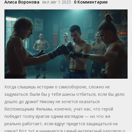
Алиса Воронова
вкл авг 1 2025
0 Комментарии
Когда слышишь истории о самообороне, сложно не
задуматься: были бы у тебя шансы отбиться, если бы дело
дошло до драки? Никому не хочется оказаться
беспомощным. Фильмы, конечно, учат нас, что герой
победит толпу врагов одним взглядом — но что же
реально работает, если вдруг придется защищаться на
улице? Вот тут и начинается самый интересный разговор о