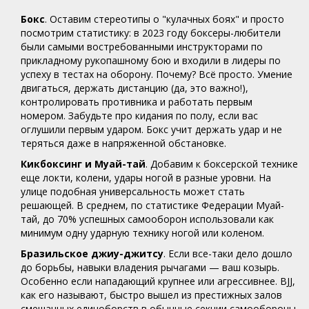
Бокс
. Оставим стереотипы о "кулачных боях" и просто
посмотрим статистику: в 2023 году боксеры-любители
были самыми востребованными инструкторами по
прикладному рукопашному бою и входили в лидеры по
успеху в тестах на оборону. Почему? Всё просто. Умение
двигаться, держать дистанцию (да, это важно!),
контролировать противника и работать первым
номером. Забудьте про кидания по полу, если вас
оглушили первым ударом. Бокс учит держать удар и не
теряться даже в напряженной обстановке.
Кикбоксинг и Муай-тай
. Добавим к боксерской технике
еще локти, колени, удары ногой в разные уровни. На
улице подобная универсальность может стать
решающей. В среднем, по статистике Федерации Муай-
тай, до 70% успешных самооборон использовали как
минимум одну ударную технику ногой или коленом.
Бразильское джиу-джитсу
. Если все-таки дело дошло
до борьбы, навыки владения рычагами — ваш козырь.
Особенно если нападающий крупнее или агрессивнее. BJJ,
как его называют, быстро вышел из престижных залов
смешанных единоборств в обычные секции самообороны.