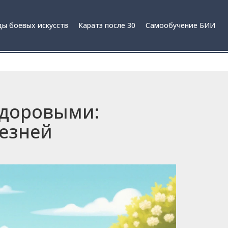
ы боевых искусств
Каратэ после 30
Самообучение БИИ
здоровыми:
езней