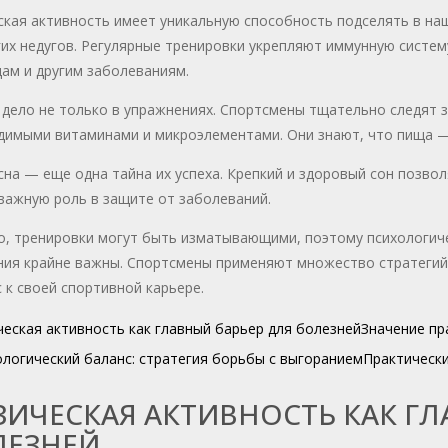
ская активность имеет уникальную способность подселять в на
их недугов. Регулярные тренировки укрепляют иммунную систем
ам и другим заболеваниям.
дело не только в упражнениях. Спортсмены тщательно следят з
димыми витаминами и микроэлементами. Они знают, что пища — 
на — еще одна тайна их успеха. Крепкий и здоровый сон позвол
важную роль в защите от заболеваний.
о, тренировки могут быть изматывающими, поэтому психологиче
ния крайне важны. Спортсмены применяют множество стратегий,
 к своей спортивной карьере.
еская активность как главный барьер для болезней
Значение пр
логический баланс: стратегия борьбы с выгоранием
Практически
ИЧЕСКАЯ АКТИВНОСТЬ КАК ГЛ
ЛЕЗНЕЙ