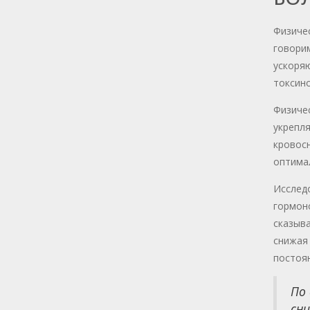
Физиче
говорим
ускоряю
токсино
Физиче
укрепля
кровосн
оптимал
Исследо
гормон
сказыва
снижая 
постоян
По 
сни