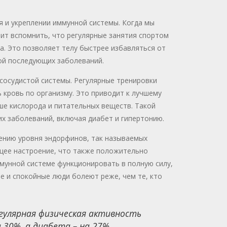
 и укреплении иммунной системы. Когда мы
ит вспомнить, что регулярные занятия спортом
а. Это позволяет телу быстрее избавляться от
ой последующих заболеваний.
сосудистой системы. Регулярные тренировки
 кровь по организму. Это приводит к лучшему
ше кислорода и питательных веществ. Такой
х заболеваний, включая диабет и гипертонию.
чению уровня эндорфинов, так называемых
щее настроение, что также положительно
мунной системе функционировать в полную силу,
е и спокойные люди болеют реже, чем те, кто
гулярная физическая активность
30%, а диабета – на 27%.