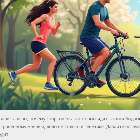
ались ли вы, почему спортсмены часто выглядят такими бодры
траненному мнению, дело не только в генетике. Давайте погруз
дит.