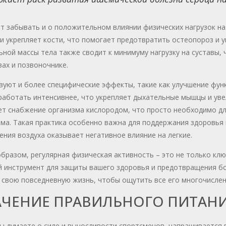
т забывать и о положительном влиянии физических нагрузок на
и укрепляет кости, что помогает предотвратить остеопороз и 
ьной массы тела также сводит к минимуму нагрузку на суставы
вах и позвоночнике.
уют и более специфические эффекты, такие как улучшение функ
работать интенсивнее, что укрепляет дыхательные мышцы и уве
ет снабжение организма кислородом, что просто необходимо дл
ма. Такая практика особенно важна для поддержания здоровья в
ения воздуха оказывает негативное влияние на легкие.
бразом, регулярная физическая активность – это не только клю
 инструмент для защиты вашего здоровья и предотвращения бол
в свою повседневную жизнь, чтобы ощутить все его многочисле
АЧЕНИЕ ПРАВИЛЬНОГО ПИТАН
ы думаете о силе и выносливости спортсменов, напрашивается 