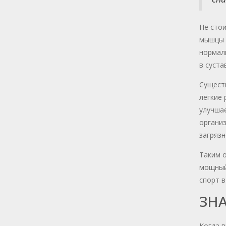
Не стои
мышцы 
нормал
в суста
Существ
легкие 
улучша
организ
загрязн
Таким о
мощный
спорт 
ЗН
Когда в