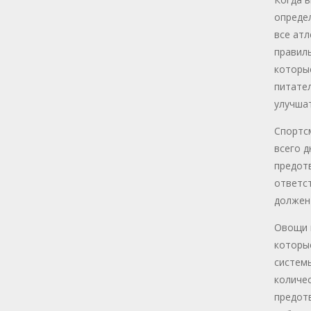
опреде
все атл
правиль
которы
питате
улучшат
Спортсм
всего д
предотв
ответс
должен
Овощи и
которы
систем
количе
предот