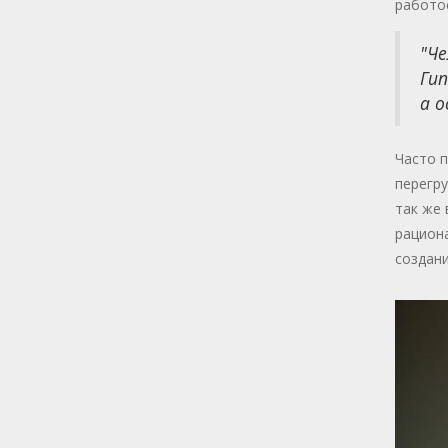
работо
"Че
Гип
а о
Часто п
перегру
так же 
рациона
создани