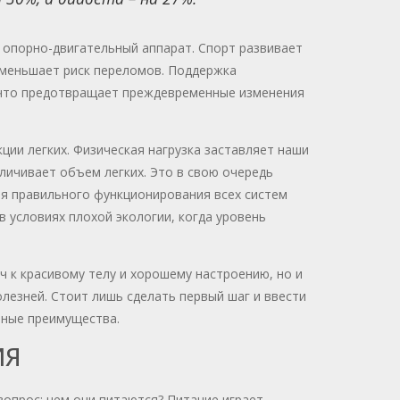
 опорно-двигательный аппарат. Спорт развивает
уменьшает риск переломов. Поддержка
, что предотвращает преждевременные изменения
ции легких. Физическая нагрузка заставляет наши
личивает объем легких. Это в свою очередь
я правильного функционирования всех систем
 условиях плохой экологии, когда уровень
ч к красивому телу и хорошему настроению, но и
езней. Стоит лишь сделать первый шаг и ввести
нные преимущества.
ИЯ
вопрос: чем они питаются? Питание играет