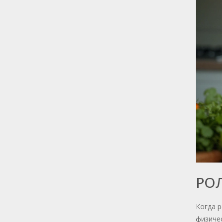
РО
Когда р
физичес