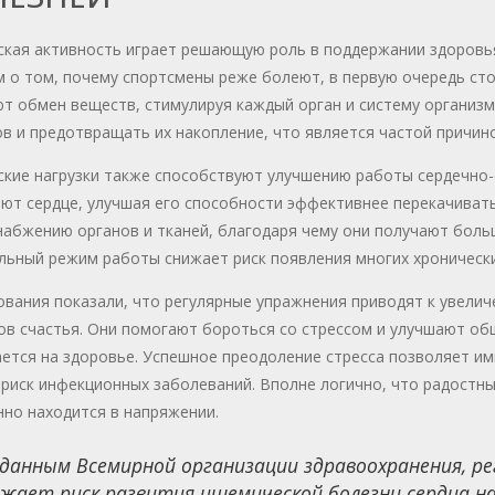
ская активность играет решающую роль в поддержании здоровья
 о том, почему спортсмены реже болеют, в первую очередь сто
т обмен веществ, стимулируя каждый орган и систему организм
в и предотвращать их накопление, что является частой причин
ские нагрузки также способствуют улучшению работы сердечно-
ют сердце, улучшая его способности эффективнее перекачивать
абжению органов и тканей, благодаря чему они получают боль
ьный режим работы снижает риск появления многих хронически
вания показали, что регулярные упражнения приводят к увели
ов счастья. Они помогают бороться со стрессом и улучшают об
ется на здоровье. Успешное преодоление стресса позволяет им
риск инфекционных заболеваний. Вполне логично, что радостны
но находится в напряжении.
данным Всемирной организации здравоохранения, ре
жает риск развития ишемической болезни сердца на 