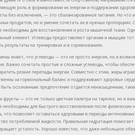
ляющую роль в формировании их энергии и поддержании здоровь
еты без исключения, — это сбалансированное питание. Но что 
ных продуктов, но и умение сочетать их в нужных пропорциях. 
е необходимы для восстановления и роста мышечной ткани. Од
льный элемент. Углеводы предоставляют органам и мышцам тот
ь результаты на тренировках и в соревнованиях.
ены знают, что углеводы — это не просто энергия, но и возмо
ня. Важно сочетать простые и сложные углеводы, чтобы обеспе
ратить резкие перепады энергии. Совместно с этим, жиры играю
твенны за гормональный баланс и поддерживают здоровье серде
 быть осознанным: предпочтение отдается ненасыщенным, таким
 фрукты — это не только цветная палитра на тарелке, но и ва
е необходимы для быстрого восстановления после физических н
ы, что позволяет оставаться здоровыми в периоды интенсивных
ство потребляемой жидкости. Правильная гидратация помогает
вращает усталость. Хорошо известно, что даже небольшое обе